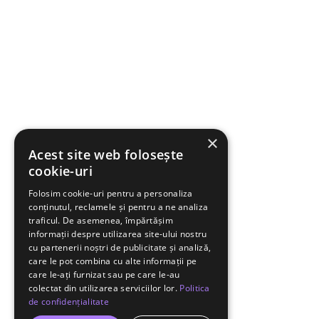
×
Acest site web folosește
cookie-uri
Folosim cookie-uri pentru a personaliza
conținutul, reclamele și pentru a ne analiza
traficul. De asemenea, împărtășim
informații despre utilizarea site-ului nostru
cu partenerii noștri de publicitate și analiză,
care le pot combina cu alte informații pe
care le-ați furnizat sau pe care le-au
colectat din utilizarea serviciilor lor.
Politica
de confidențialitate