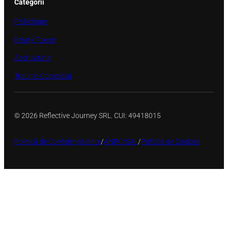
Categorii
Psihologie
Relații Toxice
Asertivitate
Trauma Complexă
© 2026 Reflective Journey SRL. CUI: 49418015
Politică de Confidențialitate
/
ANPC/SAL
/
Politică de Cookies