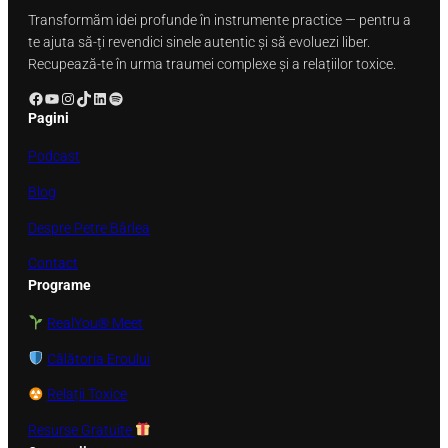
Transformăm idei profunde în instrumente practice — pentru a
te ajuta să-ți revendici sinele autentic și să evoluezi liber.
Recupează-te în urma traumei complexe și a relațiilor toxice.
sasasa
YouTube
Instagram
TikTok
LinkedIn
Spotify
Pagini
Podcast
Blog
Despre Petre Bârlea
Contact
Programe
RealYou® Meet
Călătoria Eroului
Relații Toxice
Resurse Gratuite