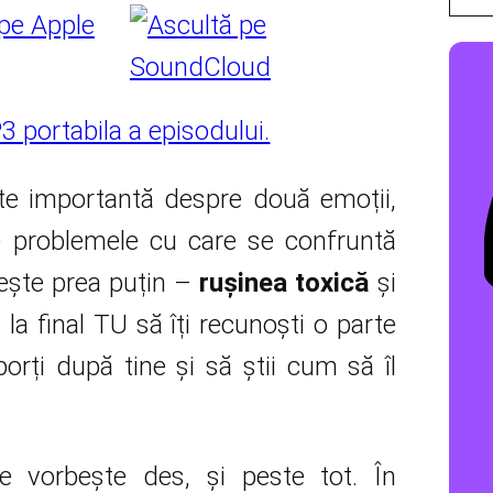
te importantă despre două emoții,
e problemele cu care se confruntă
ește prea puțin –
rușinea toxică
și
la final TU să îți recunoști o parte
orți după tine și să știi cum să îl
 vorbește des, și peste tot. În