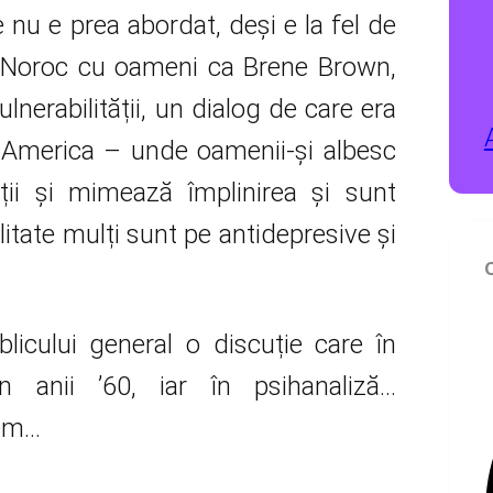
 nu e prea abordat, deși e la fel de
. Noroc cu oameni ca Brene Brown,
lnerabilității, un dialog de care era
– America – unde oamenii-și albesc
ții și mimează împlinirea și sunt
litate mulți sunt pe antidepresive și
licului general o discuție care în
n anii ’60, iar în psihanaliză…
dem…