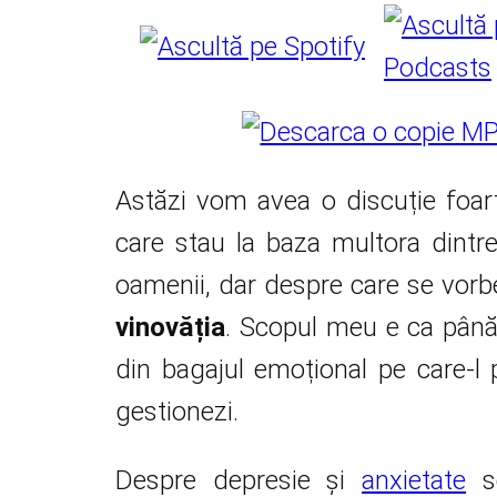
Astăzi vom avea o discuție foar
care stau la baza multora dintr
oamenii, dar despre care se vorb
vinovăția
. Scopul meu e ca până 
din bagajul emoțional pe care-l p
gestionezi.
Despre depresie și
anxietate
se