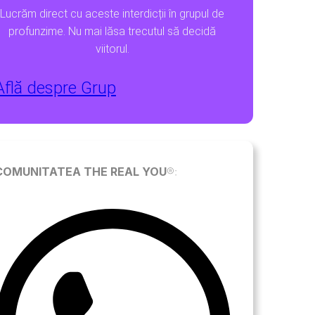
Lucrăm direct cu aceste interdicții în grupul de
profunzime. Nu mai lăsa trecutul să decidă
viitorul.
Află despre Grup
COMUNITATEA THE REAL YOU
®: