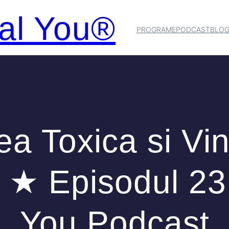
al You®
PROGRAME
PODCAST
BLO
a Toxica si Vi
 ★ Episodul 23 
You Podcast