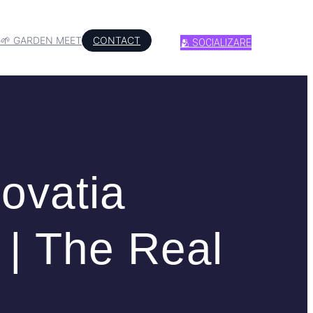
G
🌱 GARDEN MEET
CONTACT
🫂 SOCIALIZARE
novatia
| The Real