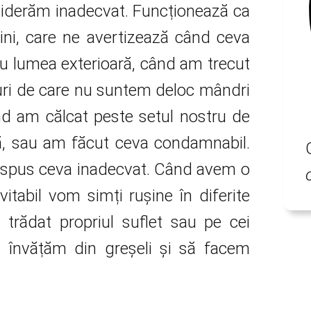
nsiderăm inadecvat. Funcționează ca
ini, care ne avertizează când ceva
i cu lumea exterioară, când am trecut
ruri de care nu suntem deloc mândri
nd am călcat peste setul nostru de
ață, sau am făcut ceva condamnabil.
 spus ceva inadecvat. Când avem o
vitabil vom simți rușine în diferite
trădat propriul suflet sau pe cei
ă învățăm din greșeli și să facem