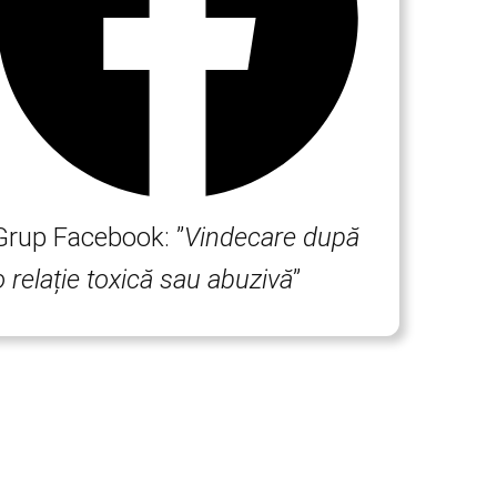
Grup Facebook: ”
Vindecare după
o relație toxică sau abuzivă
”