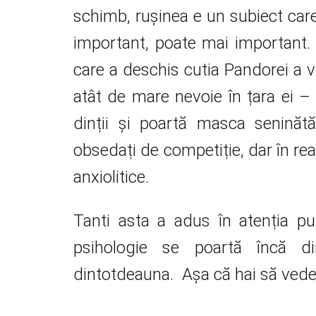
schimb, rușinea e un subiect care
important, poate mai important
care a deschis cutia Pandorei a vu
atât de mare nevoie în țara ei 
dinții și poartă masca seninătă
obsedați de competiție, dar în rea
anxiolitice.
Tanti asta a adus în atenția pub
psihologie se poartă încă di
dintotdeauna. Așa că hai să ve