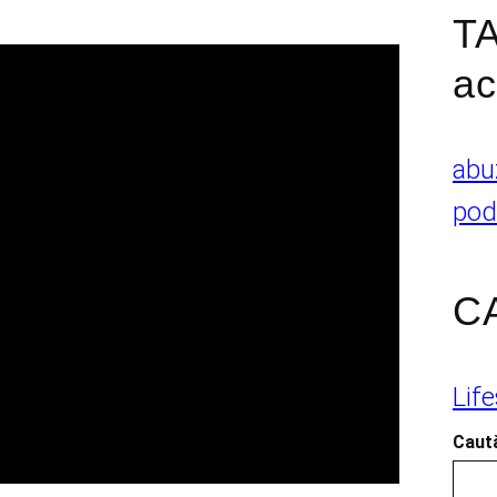
TA
ac
abu
pod
C
Lif
Caută