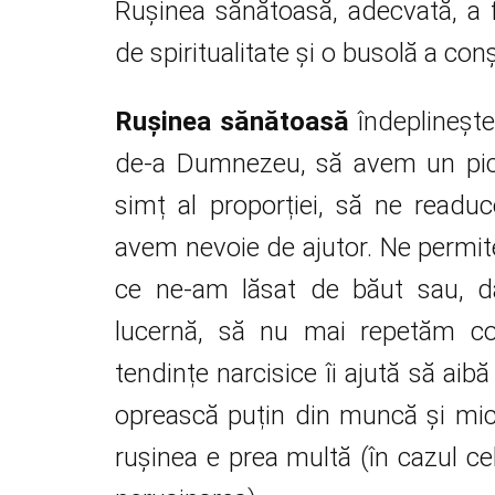
Rușinea sănătoasă, adecvată, a 
de spiritualitate și o busolă a conșt
Rușinea sănătoasă
îndeplinește
de-a Dumnezeu, să avem un pic 
simț al proporției, să ne readu
avem nevoie de ajutor. Ne permi
ce ne-am lăsat de băut sau, d
lucernă, să nu mai repetăm c
tendințe narcisice îi ajută să aib
oprească puțin din muncă și m
rușinea e prea multă (în cazul cel