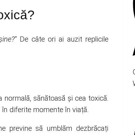
oxică?
șine?
” De câte ori ai auzit replicile
ea normală, sănătoasă și cea toxică.
în diferite momente în viață.
e previne să umblăm dezbrăcați