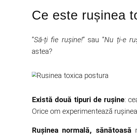
Ce este rușinea t
”
Să-ți fie rușine!
” sau ”
Nu ți-e ru
astea?
Există două tipuri de rușine
: c
Orice om experimentează rușinea 
Rușinea normală, sănătoasă
n