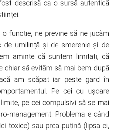
fost descrisă ca o sursă autentică
iinței.
 o funcție, ne previne să ne jucăm
de umilință și de smerenie și de
cem aminte că suntem limitați, că
te chiar să evităm să mai bem după
acă am scăpat iar peste gard în
omportamentul. Pe cei cu ușoare
ă limite, pe cei compulsivi să se mai
icro-management. Problema e când
ei toxice) sau prea puțină (lipsa ei,