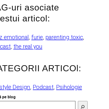
G-uri asociate
estui articol:
z emotional
, 
furie
, 
parenting toxic
, 
cast
, 
the real you
ATEGORII ARTICOl:
estyle Design
, 
Podcast
, 
Psihologie
 pe blog