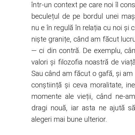
într-un context pe care noi îl co
beculețul de pe bordul unei maș
nu e în regulă în relația cu noi ș
niște granițe, când am făcut luc
— ci din contră. De exemplu, câ
valori și filozofia noastră de vi
Sau când am făcut o gafă, și am
conștiință și ceva moralitate, ine
momente ale vieții, când ne-am 
dragi nouă, iar asta ne ajută s
alegeri mai bune ulterior.