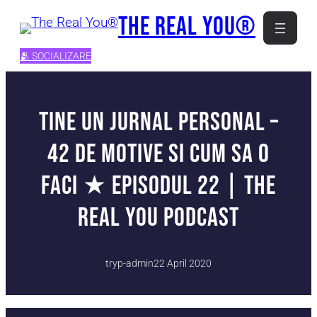
Skip
The Real You®
to
content
🫂 SOCIALIZARE
Tine un Jurnal Personal –
42 de motive si CUM sa o
faci ★ Episodul 22 | The
Real You Podcast
tryp-admin
22 April 2020