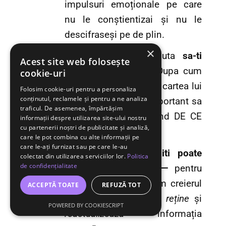
impulsuri emoționale pe care
nu le conștientizai și nu le
descifraseși pe de plin.
×
Jurnalul te poate ajuta
sa-ti
Acest site web folosește
gasesti acel DE CE.
Dupa cum
cookie-uri
spune Simon Sinek in cartea lui
Folosim cookie-uri pentru a personaliza
conținutul, reclamele și pentru a ne analiza
Start With Why
— e important sa
traficul. De asemenea, împărtășim
definesti in primul rand DE CE
informații despre utilizarea site-ului nostru
cu partenerii noștri de publicitate și analiză,
faci ceea ce faci.
care le pot combina cu alte informații pe
care le-ați furnizat sau pe care le-au
Bineinteles,
jurnalul iti poate
colectat din utilizarea serviciilor lor.
Politica
de confidențialitate
imbunatati memoria —
pentru
că lucrezi cu felul cum creierul
ACCEPTĂ TOATE
REFUZĂ TOT
absoarbe, procesează, reține
și
POWERED BY COOKIESCRIPT
reactualizează
informația