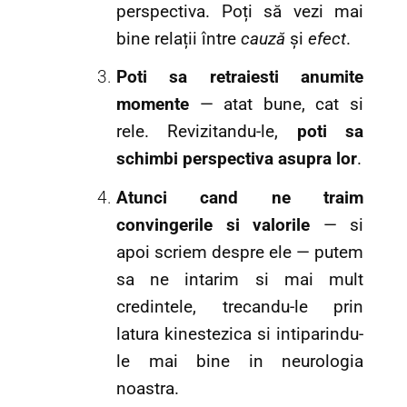
perspectiva. Poți să vezi mai
bine relații între
cauză
și
efect
.
Poti sa retraiesti anumite
momente
— atat bune, cat si
rele. Revizitandu-le,
poti sa
schimbi perspectiva asupra lor
.
Atunci cand ne traim
convingerile si valorile
— si
apoi scriem despre ele — putem
sa ne intarim si mai mult
credintele, trecandu-le prin
latura kinestezica si intiparindu-
le mai bine in neurologia
noastra.