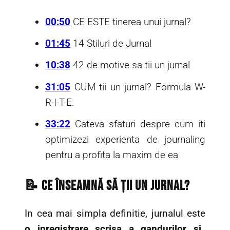
00:50
CE ESTE tinerea unui jurnal?
01:45
14 Stiluri de Jurnal
10:38
42 de motive sa tii un jurnal
31:05
CUM tii un jurnal? Formula W-
R-I-T-E.
33:22
Cateva sfaturi despre cum iti
optimizezi experienta de journaling
pentru a profita la maxim de ea
📝 Ce înseamnă să ții un jurnal?
In cea mai simpla definitie, jurnalul este
o inregistrare scrisa a gandurilor si