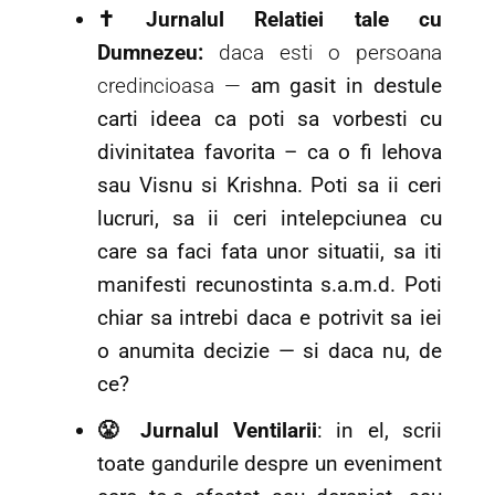
✝️ Jurnalul Relatiei tale cu
Dumnezeu:
daca esti o persoana
credincioasa —
am gasit in destule
carti ideea ca poti sa vorbesti cu
divinitatea favorita – ca o fi Iehova
sau Visnu si Krishna. Poti sa ii ceri
lucruri, sa ii ceri intelepciunea cu
care sa faci fata unor situatii, sa iti
manifesti recunostinta s.a.m.d. Poti
chiar sa intrebi daca e potrivit sa iei
o anumita decizie — si daca nu, de
ce?
😤 Jurnalul Ventilarii
: in el, scrii
toate gandurile despre un eveniment