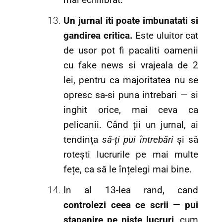
Un jurnal iti poate imbunatati si
gandirea critica.
Este uluitor cat
de usor pot fi pacaliti oamenii
cu fake news si vrajeala de 2
lei, pentru ca majoritatea nu se
opresc sa-si puna intrebari — si
inghit orice, mai ceva ca
pelicanii. Când ții un jurnal, ai
tendința
să-ți pui întrebări
și să
rotești lucrurile pe mai multe
fețe, ca să le înțelegi mai bine.
In al 13-lea rand, cand
controlezi ceea ce scrii — pui
stapanire pe niste lucruri
, cum