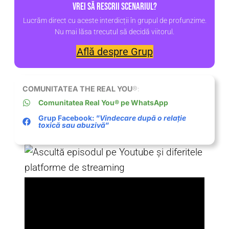
Vrei să rescrii scenariul?
Lucrăm direct cu aceste interdicții în grupul de profunzime.
Nu mai lăsa trecutul să decidă viitorul.
Află despre Grup
COMUNITATEA THE REAL YOU
®:
Comunitatea Real You® pe WhatsApp
Grup Facebook: ”
Vindecare după o relație
toxică sau abuzivă
”