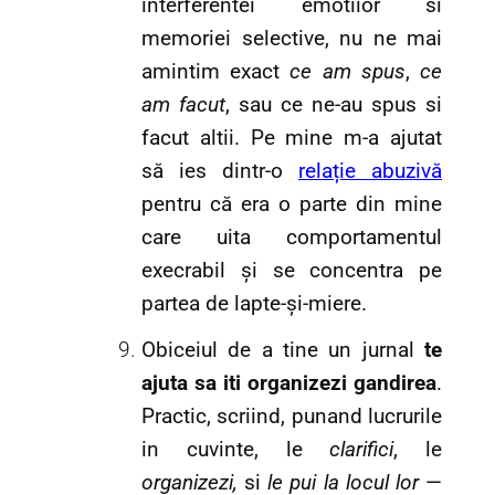
interferentei emotiior si
memoriei selective, nu ne mai
amintim exact
ce am spus
,
ce
am facut
, sau ce ne-au spus si
facut altii. Pe mine m-a ajutat
să ies dintr-o
relație abuzivă
pentru că era o parte din mine
care uita comportamentul
execrabil și se concentra pe
partea de lapte-și-miere.
Obiceiul de a tine un jurnal
te
ajuta sa iti organizezi gandirea
.
Practic, scriind, punand lucrurile
in cuvinte, le
clarifici
, le
organizezi,
si
le pui la locul lor
—