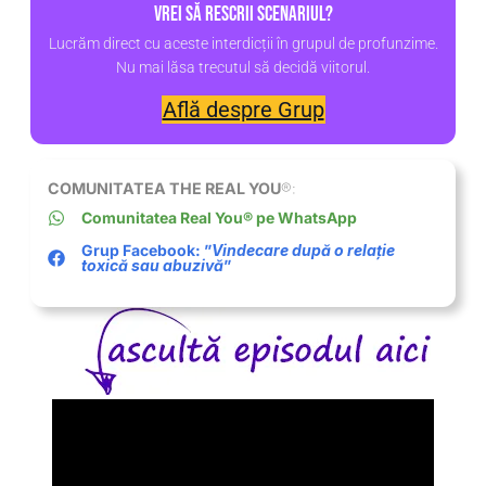
Vrei să rescrii scenariul?
Lucrăm direct cu aceste interdicții în grupul de profunzime.
Nu mai lăsa trecutul să decidă viitorul.
Află despre Grup
COMUNITATEA THE REAL YOU
®:
Comunitatea Real You® pe WhatsApp
Grup Facebook: ”
Vindecare după o relație
toxică sau abuzivă
”