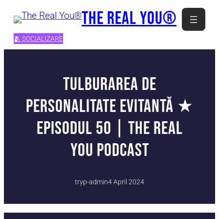
Skip
The Real You®
to
content
🫂 SOCIALIZARE
Tulburarea de
Personalitate Evitantă ★
Episodul 50 | The Real
You Podcast
tryp-admin
4 April 2024