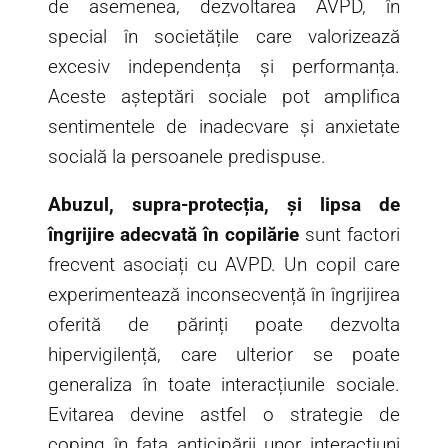
de asemenea, dezvoltarea AVPD, în
special în societățile care valorizează
excesiv independența și performanța.
Aceste așteptări sociale pot amplifica
sentimentele de inadecvare și anxietate
socială la persoanele predispuse.
Abuzul, supra-protecția, și lipsa de
îngrijire adecvată în copilărie
sunt factori
frecvent asociați cu AVPD. Un copil care
experimentează inconsecvență în îngrijirea
oferită de părinți poate dezvolta
hipervigilență, care ulterior se poate
generaliza în toate interacțiunile sociale.
Evitarea devine astfel o strategie de
coping în fața anticipării unor interacțiuni